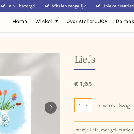
In NL bezorgd
Afhalen mogelijk
Unieke creaties
Home
Winkel
Over Atelier JUCA
De mak
Liefs
€ 1,95
In winkelwage
kaartje liefs, met gekleurde 