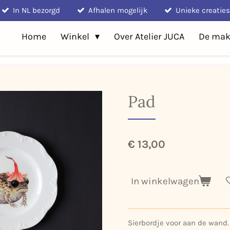
In NL bezorgd
Afhalen mogelijk
Unieke creaties
Home
Winkel
Over Atelier JUCA
De mak
Pad
€ 13,00
In winkelwagen
Sierbordje voor aan de wand