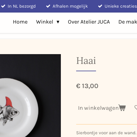
In NL bezorgd
Afhalen mogelijk
Unieke creaties
Home
Winkel
Over Atelier JUCA
De mak
Haai
€ 13,00
In winkelwagen
Sierbordje voor aan de wand