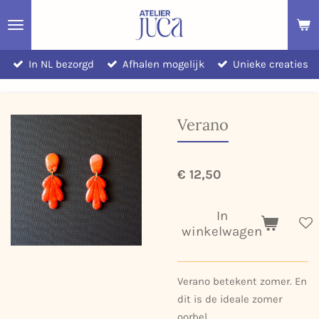
Ga
direct
naar
In NL bezorgd
Afhalen mogelijk
Unieke creaties
de
hoofdinhoud
Verano
€ 12,50
In
winkelwagen
Verano betekent zomer. En
dit is de ideale zomer
oorbel.