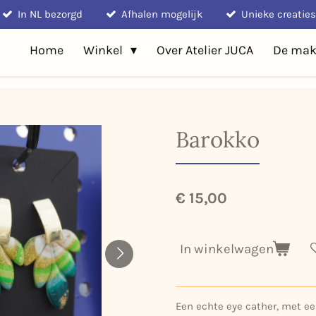
In NL bezorgd
Afhalen mogelijk
Unieke creaties
Home
Winkel
Over Atelier JUCA
De mak
Barokko
€ 15,00
In winkelwagen
Een echte eye cather, met een