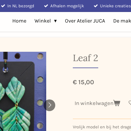
In NL bezorgd
Afhalen mogelijk
Unieke creaties
Home
Winkel
Over Atelier JUCA
De mak
Leaf 2
€ 15,00
In winkelwagen
Vrolijk model en bij het dra