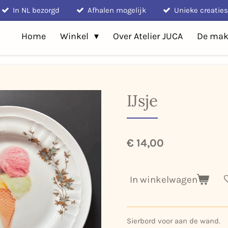
In NL bezorgd
Afhalen mogelijk
Unieke creaties
Home
Winkel
Over Atelier JUCA
De mak
IJsje
€ 14,00
In winkelwagen
Sierbord voor aan de wand.